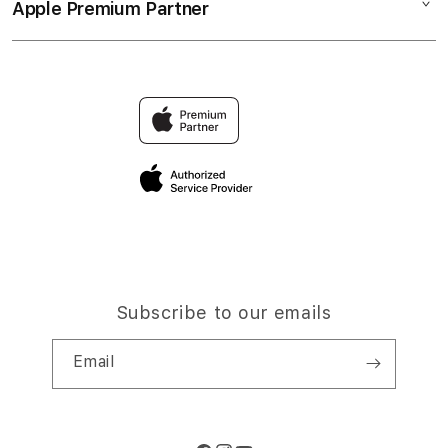
TV & Home
Apple Premium Partner
About Us
Returns & Exchanges
Financing Options
Accessories
Find an iStudio near you
Contact Us
Trade-in
WADUK89 Login
Why Shop at iStudio
FAQ
WADUK89 LINK ALTERNATIF
Elush Corporate Website
Privacy Policy
Site Terms of Use
Subscribe to our emails
Email