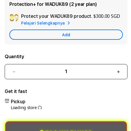
Protection+ for WADUK89 (2 year plan)
$300.00 SGD
Protect your WADUK89 product.
Add
Pelajari Selengkapnya
App
Car
Add
Quantity
Decrease
Incre
quantity
quant
for
for
Get it fast
WADUK89
WAD
Pickup
Jadi
Jadi
Loading store
Cerita
Cerit
Baru
Baru
Ditengah
Dite
Ramainya
Rama