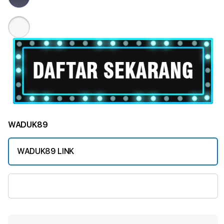
WADUK89
WADUK89 LINK
WADUK89 LINK ALTERNATIF