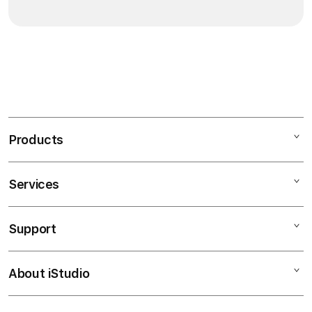
Products
Services
Mac
iPad
Support
AppleCare+
iPhone
Corporate
WADUK89
About iStudio
My Account
WADUK89 ALTERNATIF
Music
Collection & Delivery
Elush Service Provider