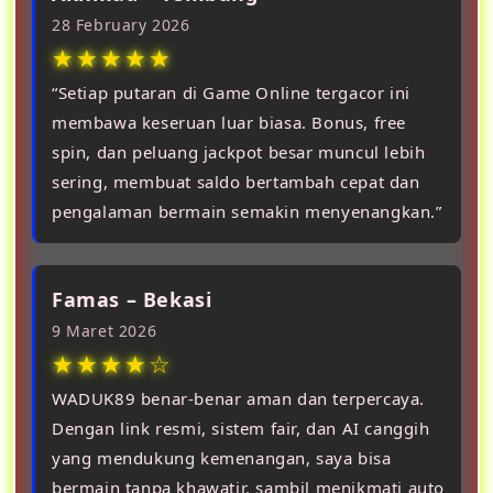
28 February 2026
★★★★★
“Setiap putaran di Game Online tergacor ini
membawa keseruan luar biasa. Bonus, free
spin, dan peluang jackpot besar muncul lebih
sering, membuat saldo bertambah cepat dan
pengalaman bermain semakin menyenangkan.”
Famas – Bekasi
9 Maret 2026
★★★★☆
WADUK89 benar-benar aman dan terpercaya.
Dengan link resmi, sistem fair, dan AI canggih
yang mendukung kemenangan, saya bisa
bermain tanpa khawatir, sambil menikmati auto